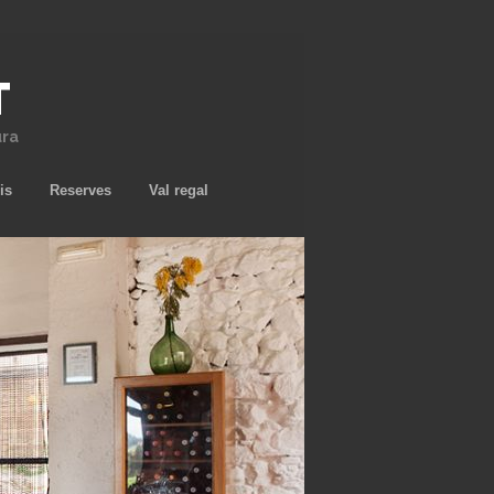
T
ura
is
Reserves
Val regal