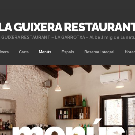
LA GUIXERA RESTAURAN
 GUIXERA RESTAURANT – LA GARROTXA – Al bell mig de la nat
Vés
ixera
Carta
Menús
Espais
Reserva integral
Horar
al
contingut